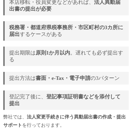
本店移転・役員変更などがあれば、
法人異動届
出書の提出が必要
税務署・都道府県税事務所・市区町村の3カ所に
届出
するケースがある
提出期限は
原則1か月以内
。遅れても必ず提出す
る
提出方法は
書面・e-Tax・電子申請
の3パターン
登記完了後に、
登記事項証明書などを添付して
提出
弊社では、
法人変更手続きに伴う異動届出書の作成・提出
サポート
を行っております。