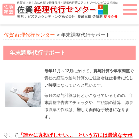
佐賀 経理代行センター
>
年末調整代行サポート
年末調整代行サポート
毎年11月～12月
にかけて、
賞与計算や年末調整
で
貴社の経理や給与計算のご担当者様は
非常に忙し
い時期
になっていると思います。
毎月の給与計算は何とかこなせているものの、年
末調整申告書のチェックや、年税額の計算、源泉
徴収票の作成は、
難しく面倒な手続きになりま
す。
そこで
「誰かに丸投げしたい…」という方には最適なサポ