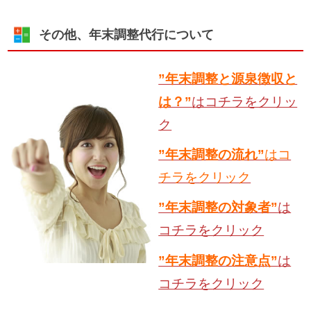
その他、年末調整代行について
”年末調整と源泉徴収と
は？”
はコチラをクリッ
ク
”年末調整の流れ”
はコ
チラをクリック
”年末調整の対象者”
は
コチラをクリック
”年末調整の注意点”
は
コチラをクリック